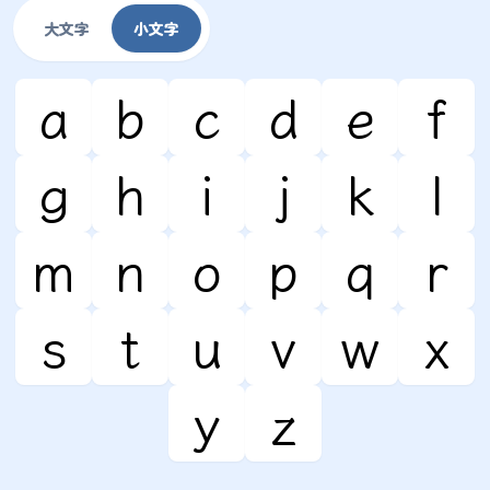
大文字
小文字
a
b
c
d
e
f
g
h
i
j
k
l
m
n
o
p
q
r
s
t
u
v
w
x
y
z