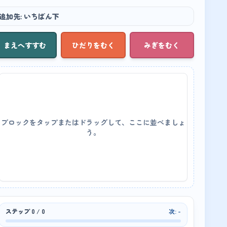
追加先
:
いちばん下
まえへすすむ
ひだりをむく
みぎをむく
ブロックをタップまたはドラッグして、ここに並べましょ
う。
ステップ
0
/
0
次:
-