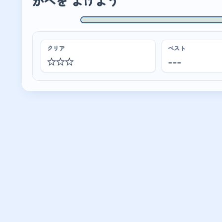
かべを よけよう
★
★
クリア
ベスト
☆☆☆
---